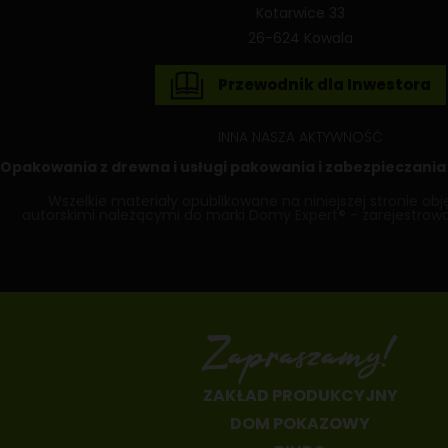
Kotarwice 33
26-624 Kowala
Przewodnik dla Inwestora
INNA NASZA AKTYWNOŚĆ
Opakowania z drewna
i usługi pakowania i zabezpieczania
Wszelkie materiały opublikowane na niniejszej stronie ob
autorskimi należącymi do marki Domy Expert® - zarejestrow
Zapraszamy!
ZAKŁAD PRODUKCYJNY
DOM POKAZOWY