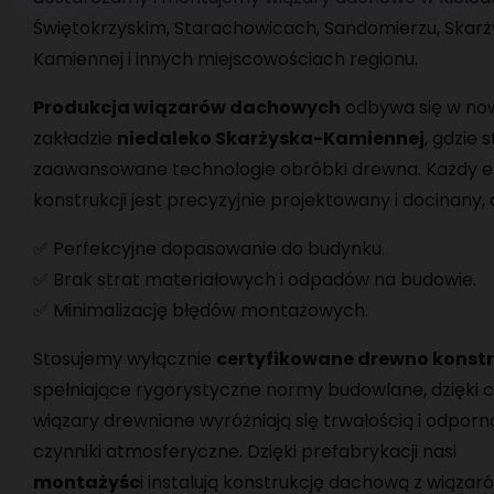
Świętokrzyskim, Starachowicach, Sandomierzu, Skar
Kamiennej i innych miejscowościach regionu.
Produkcja wiązarów dachowych
odbywa się w n
zakładzie
niedaleko Skarżyska-Kamiennej
, gdzie 
zaawansowane technologie obróbki drewna. Każdy 
konstrukcji jest precyzyjnie projektowany i docinany,
✅ Perfekcyjne dopasowanie do budynku.
✅ Brak strat materiałowych i odpadów na budowie.
✅ Minimalizację błędów montażowych.
Stosujemy wyłącznie
certyfikowane drewno konst
spełniające rygorystyczne normy budowlane, dzięki
wiązary drewniane wyróżniają się trwałością i odporn
czynniki atmosferyczne. Dzięki prefabrykacji nasi
montażyśc
i instalują konstrukcję dachową z wiązar