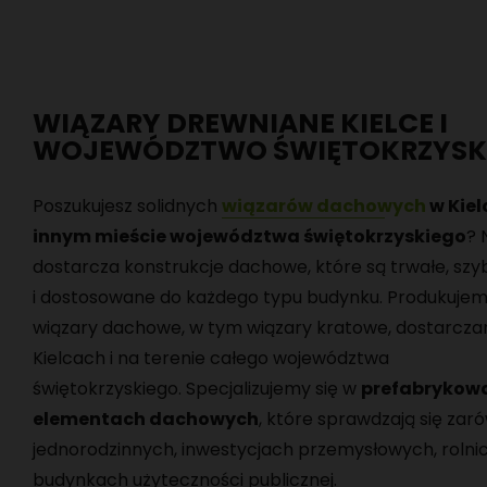
WIĄZARY DREWNIANE KIELCE I
WOJEWÓDZTWO ŚWIĘTOKRZYSK
Poszukujesz solidnych
wiązarów dachowych
w Kiel
innym mieście województwa świętokrzyskiego
? 
dostarcza konstrukcje dachowe, które są trwałe, sz
i dostosowane do każdego typu budynku. Produkujem
wiązary dachowe, w tym wiązary kratowe, dostarcza
Kielcach i na terenie całego województwa
świętokrzyskiego. Specjalizujemy się w
prefabrykow
elementach dachowych
, które sprawdzają się z
jednorodzinnych, inwestycjach przemysłowych, rolni
budynkach użyteczności publicznej.