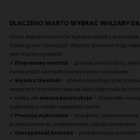
DLACZEGO WARTO WYBRAĆ WIĄZARY D
Coraz więcej inwestorów wybiera wiązary drewniane
tradycyjnych rozwiązań. Wiązary dachowe mają wiele
nich można wymienić:
✔
Ekspresowy montaż
– gotowe prefabrykaty elimi
konieczność skomplikowanych prac na budowie.
✔
Wysoka trwałość
– drewno konstrukcyjne stoso
wiązarach charakteryzuje się dużą odpornością na ob
✔ Lekka, ale
mocna konstrukcja
– doskonałe rozwią
budynków o różnej rozpiętości dachu.
✔
Precyzja wykonania
– stosujemy zaawansowane 
komputerowe do projektowania i cięcia elementów.
✔
Oszczędność kosztów
– prefabrykacja pozwala 