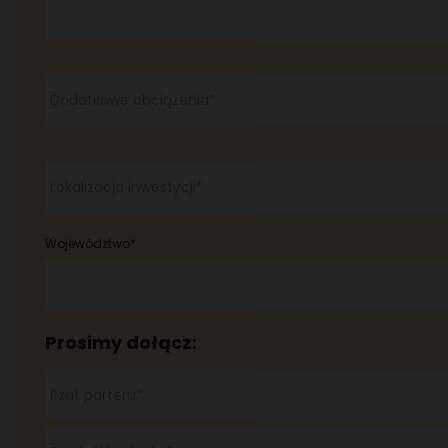
MAGAZYNIER
PRACOWNIK PRODUKCJI
Dodatkowe obciążenia*
MONTER URZĄDZEŃ MECHANICZNYCH
Lokalizacja inwestycji*
Województwo*
Prosimy dołącz:
Rzut parteru*