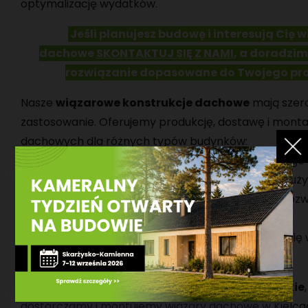
optymalizację wydatków.
Jeśli planujesz budowę i interesują Cię 
dachowe
SKONTAKTUJ SIĘ Z NAMI
, a doradzim
rozwiązanie dopasowane do Twojego pro
Nasze
wiązarowe konstrukcje dachowe
mają szer
zastosowanie. Oferujemy produkcję, dostawę i mont
dachowych dla różnych typów budynków:
-
Domy jednorodzinne
– idealne do nowoczesnego
-
Hale magazynowe
– stabilna konstrukcja dla duży
-
Budynki gospodarcze i rolnicze
– doskonałe rozw
stodół, obór i innych obiektów hodowlanych.
-
Budynki użyteczności publicznej
– sprawdzą się 
urzędach, halach sportowych i innych obiektach.
Nasza firma
obsługuje cały region świętokrzyskie
dostarczamy i montujemy wiązary dachowe w Kielca