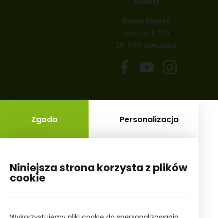
BIURO
Domy Expert
Kościuszki 109
26-680 Wierzbica
48 665 66 44 55
biuro@domyexpert.com
Zgoda
Personalizacja
Niniejsza strona korzysta z plików
cookie
Wykorzystujemy pliki cookie do spersonalizowania