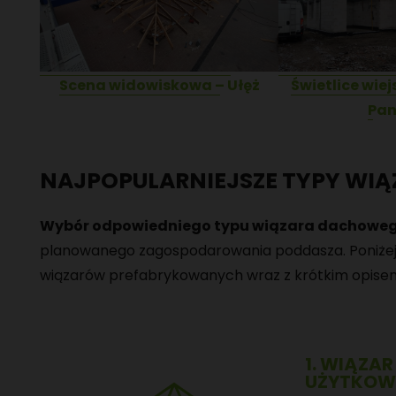
Scena widowiskowa – Ułęż
Świetlice wiej
Pa
NAJPOPULARNIEJSZE TYPY W
Wybór odpowiedniego typu wiązara dachowe
planowanego zagospodarowania poddasza. Poniżej 
wiązarów prefabrykowanych wraz z krótkim opise
1. WIĄZA
UŻYTKOW