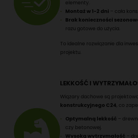
elementy.
Montaż w 1-2 dni
– cała kons
Brak konieczności sezono
razu gotowe do użycia.
To idealne rozwiązanie dla inwe
projektu.
LEKKOŚĆ I WYTRZYMAŁO
Wiązary dachowe są projektow
konstrukcyjnego C24
, co zap
Optymalną lekkość
– drewni
czy betonowej.
Wysoką wytrzymałość
– dr