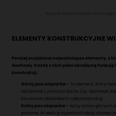
Rysunek: Budowa wiązara dachowego 
ELEMENTY KONSTRUKCYJNE 
Poniżej znajdziesz najważniejsze elementy, z 
dachowy. Każdy z nich pełni określoną funkcję 
konstrukcji.
Górny pas wiązarów
– to element, który twor
obciążenia z pokrycia dachu (np. dachówki, śnie
kluczowym składnikiem całej konstrukcji.
Dolny pas wiązarów
– łączy końce górnych pa
poziome. W wielu przypadkach służy również jak