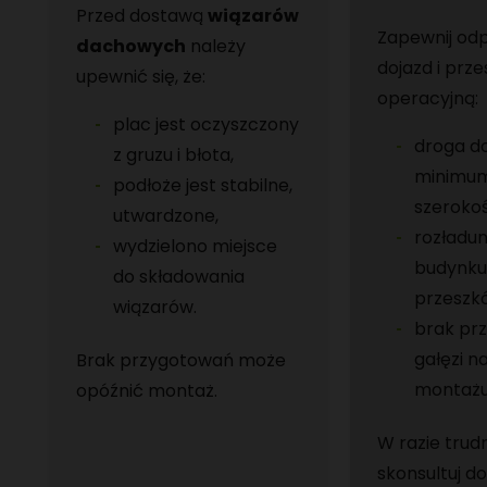
Przed dostawą
wiązarów
Zapewnij od
dachowych
należy
dojazd i prze
upewnić się, że:
operacyjną:
plac jest oczyszczony
droga d
z gruzu i błota,
minimum
podłoże jest stabilne,
szerokoś
utwardzone,
rozładun
wydzielono miejsce
budynku
do składowania
przeszkó
wiązarów.
brak pr
gałęzi n
Brak przygotowań może
montażu
opóźnić montaż.
W razie trud
skonsultuj d