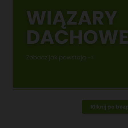
Kliknij po be
48 665 66 44 55
biuro@domyexpert.com