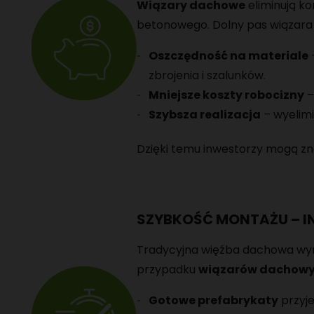
Wiązary dachowe
eliminują k
betonowego. Dolny pas wiązara p
Oszczędność na materiale
zbrojenia i szalunków.
Mniejsze koszty robocizny
–
Szybsza realizacja
– wyelim
Dzięki temu inwestorzy mogą z
SZYBKOŚĆ MONTAŻU – IN
Tradycyjna więźba dachowa wym
przypadku
wiązarów dachow
Gotowe prefabrykaty
przyj