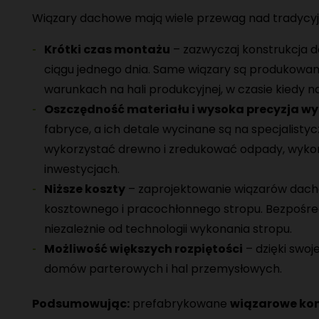
Wiązary dachowe mają wiele przewag nad tradycy
Krótki czas montażu
– zazwyczaj konstrukcja 
ciągu jednego dnia. Same wiązary są produkowa
warunkach na hali produkcyjnej, w czasie kiedy na
Oszczędność materiału i wysoka precyzja w
fabryce, a ich detale wycinane są na specjali
wykorzystać drewno i zredukować odpady, wykor
inwestycjach.
Niższe koszty
– zaprojektowanie wiązarów da
kosztownego i pracochłonnego stropu. Bezpośredn
niezależnie od technologii wykonania stropu.
Możliwość większych rozpiętości
– dzięki swoj
domów parterowych i hal przemysłowych.
Podsumowując:
prefabrykowane
wiązarowe ko