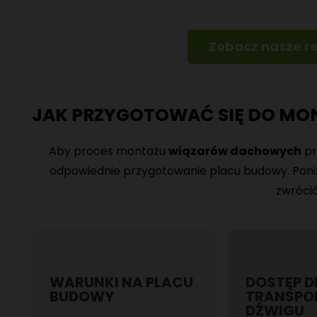
Zobacz nasze r
JAK PRZYGOTOWAĆ SIĘ DO MO
Aby proces montażu
wiązarów dachowych
pr
odpowiednie przygotowanie placu budowy. Poniże
zwróci
WARUNKI NA PLACU
DOSTĘP D
BUDOWY
TRANSPOR
DŹWIGU