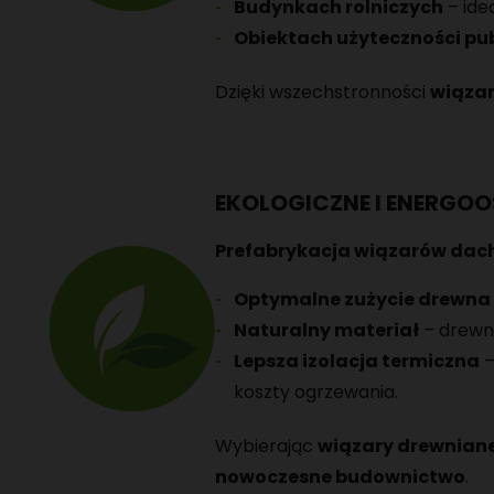
Budynkach rolniczych
– ide
Obiektach użyteczności pub
Dzięki wszechstronności
wiąza
EKOLOGICZNE I ENERGO
Prefabrykacja wiązarów da
Optymalne zużycie drewna
Naturalny materiał
– drewno
Lepsza izolacja termiczna
–
koszty ogrzewania.
Wybierając
wiązary drewnian
nowoczesne budownictwo
.