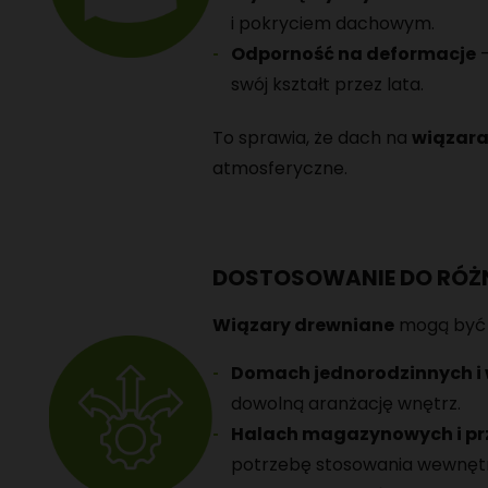
i pokryciem dachowym.
Odporność na deformacje
–
swój kształt przez lata.
To sprawia, że dach na
wiązara
atmosferyczne.
DOSTOSOWANIE DO RÓ
Wiązary drewniane
mogą być 
Domach jednorodzinnych i 
dowolną aranżację wnętrz.
Halach magazynowych i p
potrzebę stosowania wewnęt