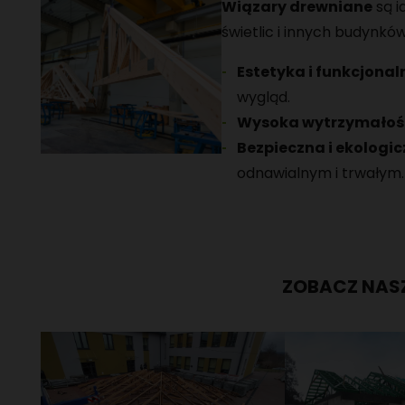
Wiązary drewniane
są i
świetlic i innych budynkó
Estetyka i funkcjona
wygląd.
Wysoka wytrzymałoś
Bezpieczna i ekologi
odnawialnym i trwałym.
ZOBACZ NASZ