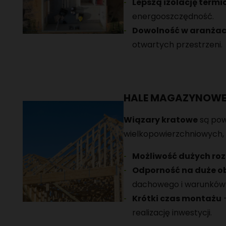
Lepszą izolację term
energooszczędność.
Dowolność w aranżac
otwartych przestrzeni.
HALE MAGAZYNOWE 
Wiązary kratowe
są pow
wielkopowierzchniowych, 
Możliwość dużych roz
Odporność na duże o
dachowego i warunków
Krótki czas montażu
realizację inwestycji.