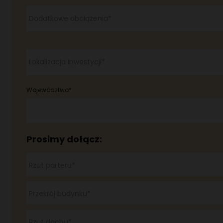
MAGAZYNIER
Dodatkowe obciążenia*
PRACOWNIK PRODUKCJI
MONTER URZĄDZEŃ MECHANICZNYCH
Lokalizacja inwestycji*
Województwo*
Prosimy dołącz:
Rzut parteru*
Przekrój budynku*
Rzut dachu*