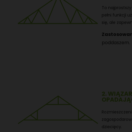
To najprostsz
pełni funkcji 
się, ale zapew
Zastosowan
poddaszem.
2. WIĄZA
OPADAJĄ
Rozmieszczeni
zagospodarowan
dziecięcy.