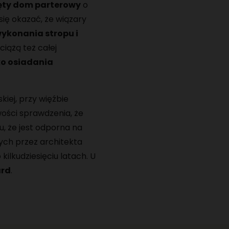
ięty dom parterowy
o
się okazać, że wiązary
ykonania stropu i
ciążą też całej
ko osiadania
iej, przy więźbie
wości sprawdzenia, że
, że jest odporna na
nych przez architekta
ilkudziesięciu latach. U
ard
.