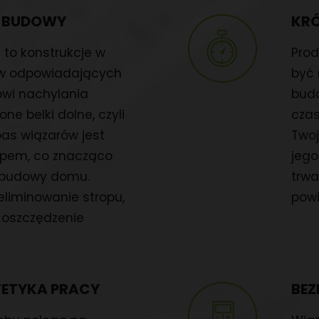
Y BUDOWY
KR
to konstrukcje w
Pro
tów odpowiadających
być 
wi nachylania
budo
ne belki dolne, czyli
czas
pas wiązarów jest
Two
opem, co znacząco
jeg
y budowy domu.
trwa
eliminowanie stropu,
powi
 oszczędzenie
TETYKA PRACY
BEZ