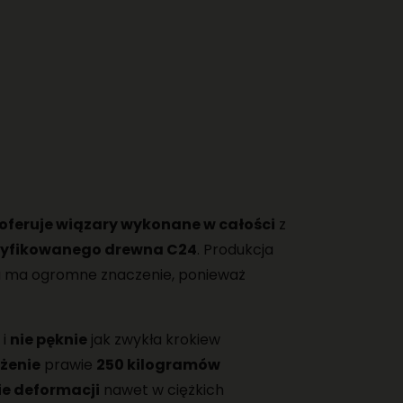
oferuje wiązary wykonane w całości
z
tyfikowanego drewna C24
. Produkcja
u ma ogromne znaczenie, ponieważ
 i
nie pęknie
jak zwykła krokiew
żenie
prawie
250 kilogramów
nie deformacji
nawet w ciężkich