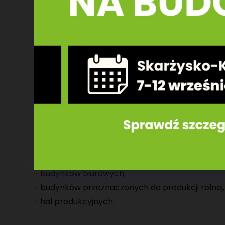
W JAKICH BUDYNKACH 
Prefabrykowane wiązary dachowe to
szybki i 
solidny dach
dla budynków każdego rodzaju:
- domów parterowych,
- domów parterowych z użytkowym i nieużytk
- domów z pełnym piętrem,
- garaży i magazynów,
- domków letniskowych,
- budynków biurowych,
- budynków przeznaczonych do produkcji rolnej,
- hal produkcyjnych.