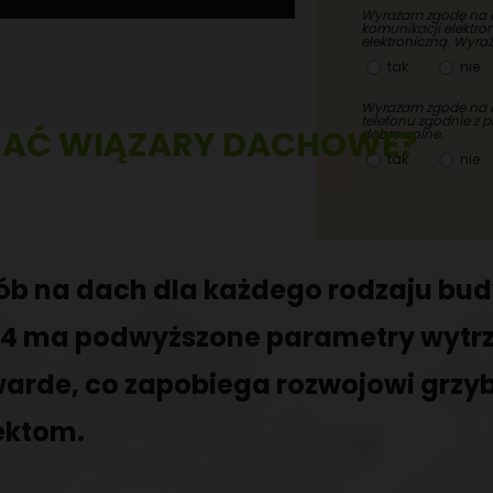
Wyrażam zgodę na 
komunikacji elektro
elektroniczną. Wyra
tak
nie
Wyrażam zgodę na o
telefonu zgodnie z 
AĆ WIĄZARY DACHOWE?
dobrowolne.
tak
nie
sób na dach dla każdego rodzaju bu
24 ma podwyższone parametry wytr
twarde, co zapobiega rozwojowi grzyb
ektom.