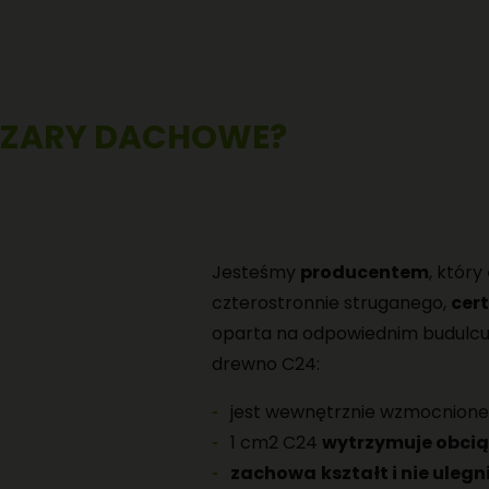
ĄZARY DACHOWE?
Jesteśmy
producentem
, który
czterostronnie struganego,
cer
oparta na odpowiednim budulc
drewno C24:
jest wewnętrznie wzmocnione
1 cm2 C24
wytrzymuje obcią
zachowa
kształt i nie uleg