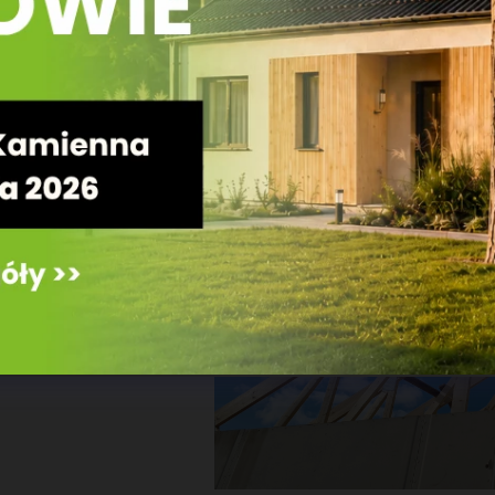
MOŻNA STOSOWAĆ WIĄZARY
ekonomiczny sposób na
owym poddaszem,