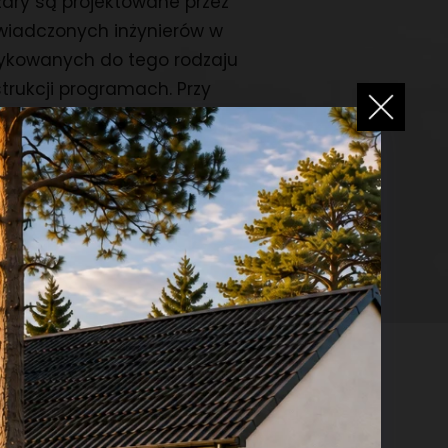
ary są projektowane przez
wiadczonych inżynierów w
ykowanych do tego rodzaju
trukcji programach. Przy
ektowaniu bierze się pod uwagę
ążenia środowiskowe tj. śnieg i
r. Dzięki temu wymiar i rozłożenie
ego z wiązarów są precyzyjnie
czone. Zapewnia to
ieczeństwo dla Ciebie i Twojej
iny.