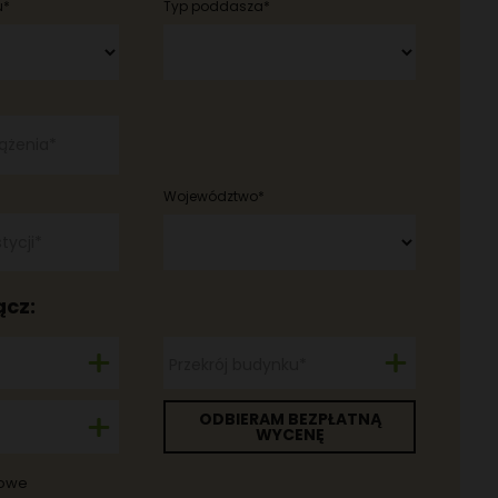
u*
Typ poddasza*
ążenia*
Województwo*
tycji*
ącz:
Przekrój budynku*
ODBIERAM BEZPŁATNĄ
WYCENĘ
kowe