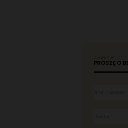
CHCESZ WIEDZIEC
PROSZĘ O 
ACHOWYCH
Imię i nazwisko*
Telefon*