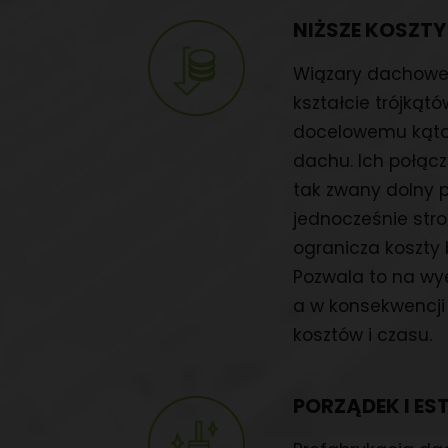
NIŻSZE KOSZT
Wiązary dachowe 
kształcie trójką
docelowemu kąto
dachu. Ich połączo
tak zwany dolny 
jednocześnie str
ogranicza koszt
Pozwala to na wy
a w konsekwencji
kosztów i czasu.
PORZĄDEK I ES