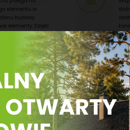
chu polega na
Wiąz
go elementu w
doś
 placu budowy.
ded
we elementy. Dzięki
kons
się przejmować
proj
imi, resztkami drewna
obci
óre mogłyby się
wiat
ie.
każd
obli
bezp
rodz