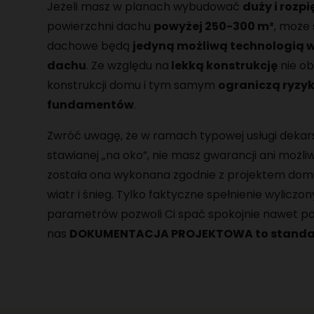
Jeżeli masz w planach wybudować
duży i rozp
powierzchni dachu
powyżej 250-300 m²
, może 
dachowe będą
jedyną możliwą technologią w
dachu
. Ze względu na
lekką konstrukcję
nie ob
konstrukcji domu i tym samym
ograniczą ryzy
fundamentów
.
Zwróć uwagę, że w ramach typowej usługi dekarsk
stawianej „na oko”, nie masz gwarancji ani możli
została ona wykonana zgodnie z projektem domu
wiatr i śnieg. Tylko faktyczne spełnienie wyliczo
parametrów pozwoli Ci spać spokojnie nawet po k
nas
DOKUMENTACJA PROJEKTOWA to stand