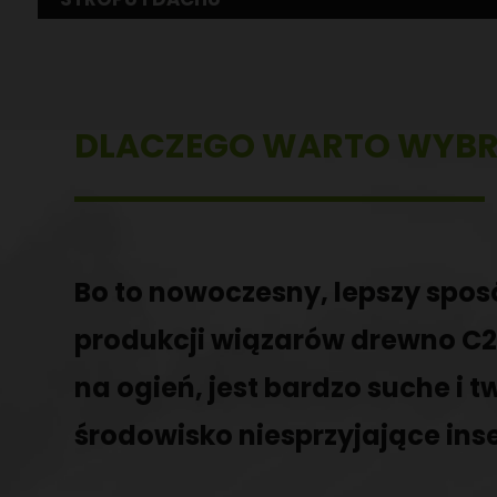
PRACOWNIK PRODUKCJI
MONTER URZĄDZEŃ MECHANICZNYCH
DLACZEGO WARTO WYBR
Bo to nowoczesny, lepszy spo
produkcji wiązarów drewno C
na ogień, jest bardzo suche i 
środowisko niesprzyjające ins