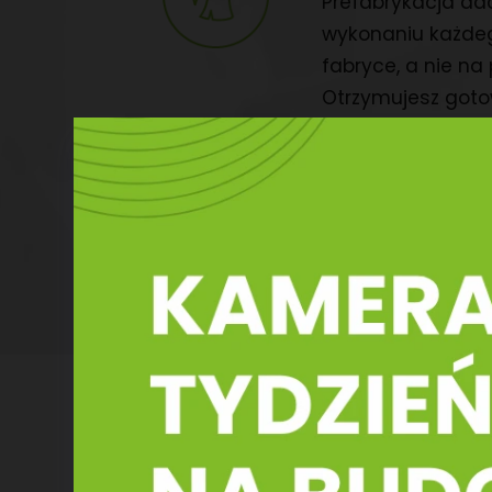
Prefabrykacja da
wykonaniu każde
fabryce, a nie na
Otrzymujesz goto
temu nie musisz 
pracami stolarsk
czy trocinami, kt
znaleźć na budow