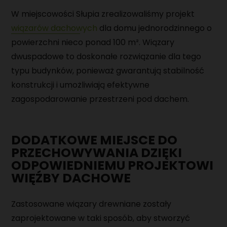
MAGAZYNIER
W miejscowości Słupia zrealizowaliśmy projekt
wiązarów dachowych
dla domu jednorodzinnego o
PRACOWNIK PRODUKCJI
powierzchni nieco ponad 100 m². Wiązary
dwuspadowe to doskonałe rozwiązanie dla tego
MONTER URZĄDZEŃ MECHANICZNYCH
typu budynków, ponieważ gwarantują stabilność
konstrukcji i umożliwiają efektywne
zagospodarowanie przestrzeni pod dachem.
DODATKOWE MIEJSCE DO
PRZECHOWYWANIA DZIĘKI
ODPOWIEDNIEMU PROJEKTOWI
WIĘŹBY DACHOWE
Zastosowane wiązary drewniane zostały
zaprojektowane w taki sposób, aby stworzyć