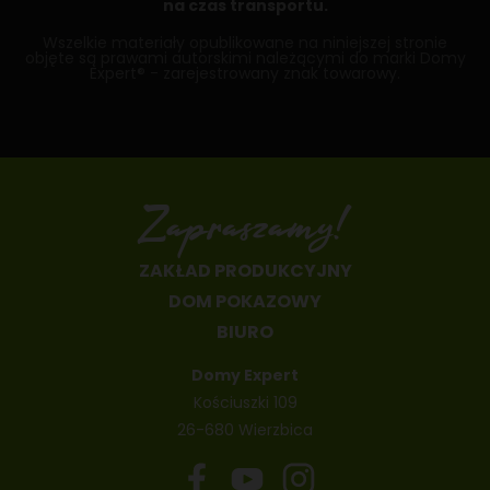
na czas transportu.
Wszelkie materiały opublikowane na niniejszej stronie
objęte są prawami autorskimi należącymi do marki Domy
Expert® - zarejestrowany znak towarowy.
Zapraszamy!
ZAKŁAD PRODUKCYJNY
DOM POKAZOWY
BIURO
Domy Expert
Kościuszki 109
26-680 Wierzbica
48 665 66 44 55