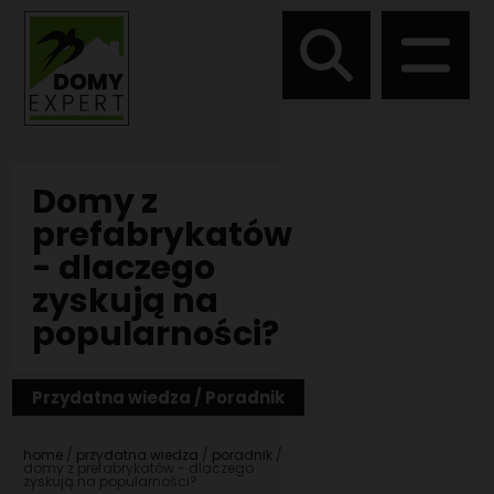
DOMY DREWNIANE
Domy z
prefabrykatów
PROJEKTY AUTORSKIE
WIĄZARY DACHOWE
- dlaczego
DOMY DO 35 METRÓW
zyskują na
WSZYSTKO CO MUSISZ WIEDZIEĆ O WIĄZARACH
TECHNOLOGIA BUDOWY
DACHOWYCH
popularności?
DOMY DO 70 METRÓW
PROJEKTY INDYWIDUALNE
WIĄZARY DACHOWE MAZOWIECKIE
DOMY BEZ POZWOLENIA
Przydatna wiedza / Poradnik
WIĄZARY DACHOWE LUBELSKIE
PREFABRYKATY DLA FIRM
DOMY PARTEROWE
home
przydatna wiedza
poradnik
domy z prefabrykatów - dlaczego
WIĄZARY DACHOWE ŚWIĘTOKRZYSKIE
zyskują na popularności?