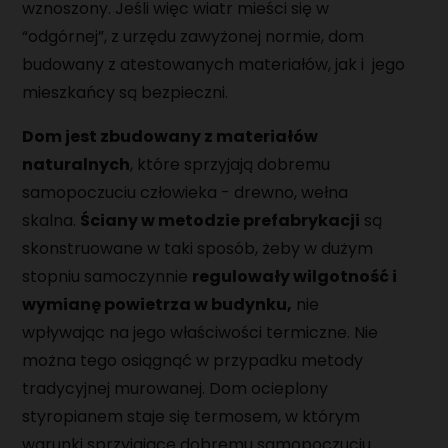
wznoszony. Jeśli więc wiatr mieści się w
“odgórnej”, z urzędu zawyżonej normie, dom
budowany z atestowanych materiałów, jak i jego
mieszkańcy są bezpieczni.
Dom jest zbudowany z materiałów
naturalnych
, które sprzyjają dobremu
samopoczuciu człowieka - drewno, wełna
skalna.
Ściany w metodzie prefabrykacji
są
skonstruowane w taki sposób, żeby w dużym
stopniu samoczynnie
regulowały wilgotność i
wymianę powietrza w budynku,
nie
wpływając na jego właściwości termiczne. Nie
można tego osiągnąć w przypadku metody
tradycyjnej murowanej. Dom ocieplony
styropianem staje się termosem, w którym
warunki sprzyjające dobremu samopoczuciu