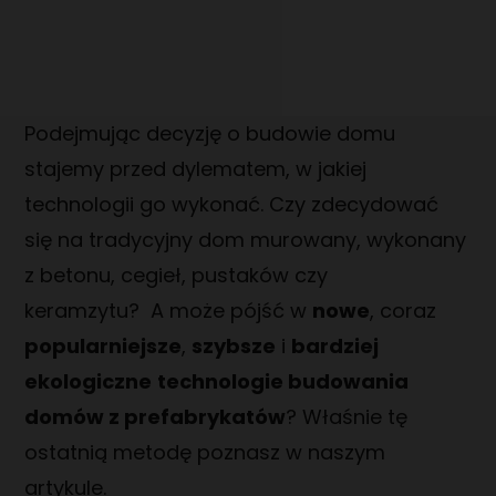
DOMY Z PODDASZEM
POZNAJ NAS
DOMY Z TARASEM
NASZ DOM POKAZOWY
PRZYDATNA WIEDZA
AKTUALNOŚCI
Podejmując decyzję o budowie domu
PORADNIK
REALIZACJE
stajemy przed dylematem, w jakiej
KAMERALNY TYDZIEŃ OTWARTY NA BUDOWIE
FAQ
technologii go wykonać. Czy zdecydować
DOMY
KARIERA
się na tradycyjny dom murowany, wykonany
DACHY
SPECJALISTA/KA DS. SPRZEDAŻY DOMÓW
z betonu, cegieł, pustaków czy
KONTAKT
PREFABRYKOWANYCH
keramzytu? A może pójść w
nowe
, coraz
EKIPY BUDOWLANE DO MONTAŻU DOMÓW
popularniejsze
,
szybsze
i
bardziej
PREFABRYKOWANYCH
ekologiczne
technologie budowania
EKIPY DO WYKONYWANIA PŁYT FUNDAMENTOWYCH
domów z prefabrykatów
? Właśnie tę
ostatnią metodę poznasz w naszym
OPERATOR CNC - OBRÓBKA DREWNA
artykule.