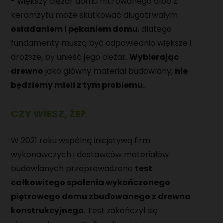
- większy ciężar domu murowanego albo z
keramzytu może skutkować długotrwałym
osiadaniem i pękaniem domu
, dlatego
fundamenty muszą być odpowiednio większe i
droższe, by unieść jego ciężar.
Wybierając
drewno
jako główny materiał budowlany,
nie
będziemy mieli z tym problemu.
CZY WIESZ, ŻE?
W 2021 roku wspólną inicjatywą firm
wykonawczych i dostawców materiałów
budowlanych przeprowadzono
test
całkowitego spalenia wykończonego
piętrowego domu zbudowanego z drewna
konstrukcyjnego
. Test zakończył się