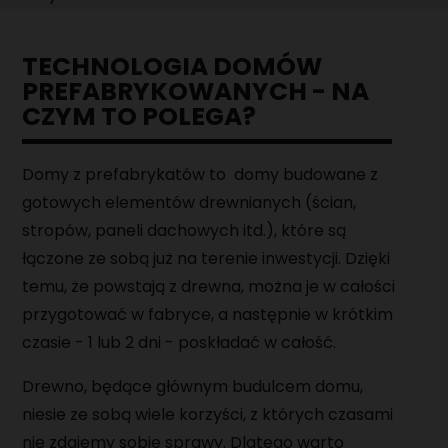
MAGAZYNIER
TECHNOLOGIA DOMÓW
PRACOWNIK PRODUKCJI
PREFABRYKOWANYCH - NA
CZYM TO POLEGA?
MONTER URZĄDZEŃ MECHANICZNYCH
Domy z prefabrykatów to domy budowane z
gotowych elementów drewnianych (ścian,
stropów, paneli dachowych itd.), które są
łączone ze sobą już na terenie inwestycji. Dzięki
temu, że powstają z drewna, można je w całości
przygotować w fabryce, a następnie w krótkim
czasie - 1 lub 2 dni - poskładać w całość.
Drewno, będące głównym budulcem domu,
niesie ze sobą wiele korzyści, z których czasami
nie zdajemy sobie sprawy. Dlatego warto