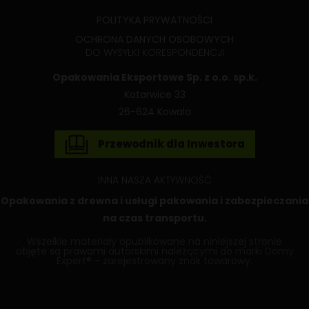
POLITYKA PRYWATNOŚCI
OCHRONA DANYCH OSOBOWYCH
DO WYSYŁKI KORESPONDENCJI
Opakowania Eksportowe Sp. z o.o. sp.k.
Kotarwice 33
26-624 Kowala
Przewodnik dla Inwestora
INNA NASZA AKTYWNOŚĆ
Opakowania z drewna
i usługi pakowania i zabezpieczania
na czas transportu.
Wszelkie materiały opublikowane na niniejszej stronie
objęte są prawami autorskimi należącymi do marki Domy
Expert® - zarejestrowany znak towarowy.