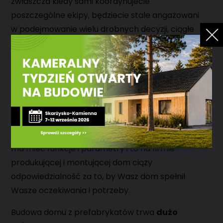
zwłaszcza kiedy sami koordynujecie
poszczególne ekipy, będziecie stale angażowani
w podejmowanie wielu drobnych decyzji, ciągłe
weryfikowanie postępów i jakości wykonania
prac, zgrywanie ekip, które muszą pracować w
odpowiedniej kolejności, i których praca często
się zazębia, powodując rozmycie
odpowiedzialności.
W technologii domów prefabrykowanych
na
początku ustalacie, jak ma dom wyglądać, jakie
ma mieć funkcje i parametry i to na firmie
produkującej i montującej dom ciąży
odpowiedzialność za to, by Wasz dom spełnił
Wasze oczekiwania i potrzeby.
Budowa domu z prefabrykatów trwa
dużo