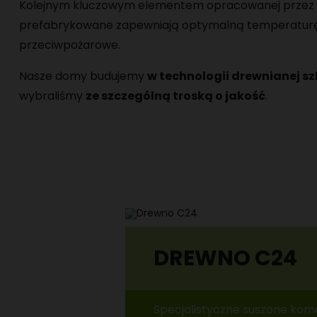
Kolejnym kluczowym elementem opracowanej przez n
prefabrykowane zapewniają optymalną temperaturę o
przeciwpożarowe.
Nasze domy budujemy
w technologii drewnianej s
wybraliśmy
ze szczególną troską o jakość
.
DREWNO C24
Specjalistyczne suszone ko