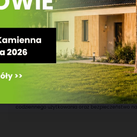
nasze domy prefabrykowane minimalizują straty 
ogrzewaniu.
Szybka realizacja budowy:
Technologia prefa
zamkniętym w ciągu zaledwie kilku tygodni, co w
lata?
Trwałość i solidność:
Konstrukcje prefabryko
warunkach produkcyjnych, na podstawie przelic
montażowych, co zapewnia najwyższą jakość wy
Ekologia i zdrowie mieszkańców:
Naturalne m
mikroklimat, sprzyjający dobremu samopoczuci
Wybierając technologię prefabrykowaną od
DOMY
codziennego użytkowania oraz bezpieczeństwo na 