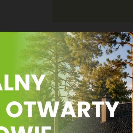
CO WYRÓŻNIA NASZE DO
Energooszczędność:
Dzięki starannie dobran