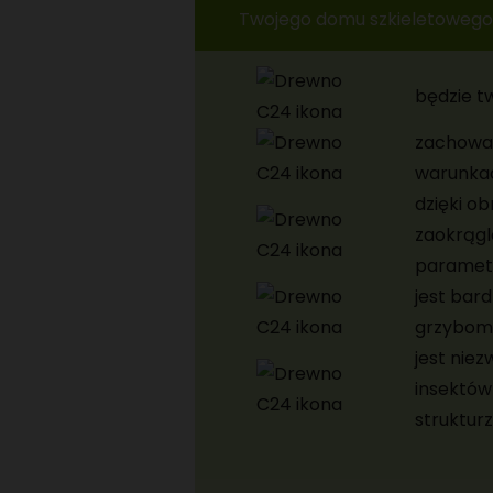
Twojego domu szkieletowego
będzie t
zachowa k
warunka
dzięki o
zaokrągl
parametr
jest bar
grzybom i
jest nie
insektów
struktur