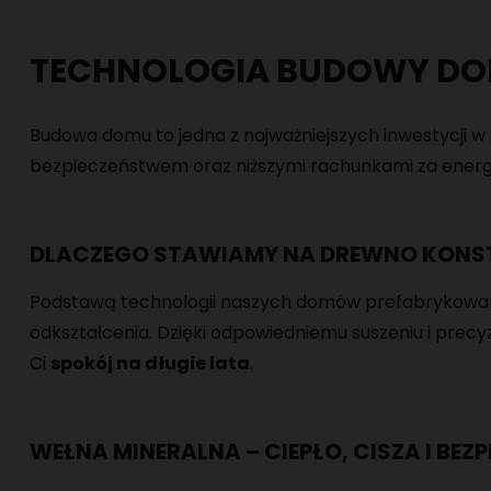
TECHNOLOGIA BUDOWY DOM
Budowa domu to jedna z najważniejszych inwestycji w
bezpieczeństwem oraz niższymi rachunkami za energ
DLACZEGO STAWIAMY NA DREWNO KONS
RYKOWANYCH
Podstawą technologii naszych domów prefabrykowa
RYKOWANYCH
odkształcenia. Dzięki odpowiedniemu suszeniu i precyz
Ci
spokój na długie lata
.
WEŁNA MINERALNA – CIEPŁO, CISZA I BE