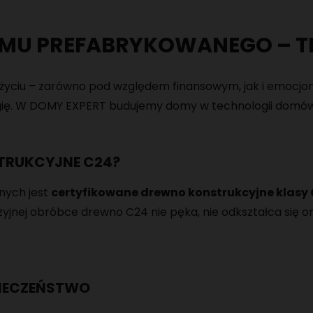
U PREFABRYKOWANEGO – TR
 życiu – zarówno pod względem finansowym, jak i emocjon
ię. W DOMY EXPERT budujemy domy w technologii domów p
TRUKCYJNE C24?
nych jest
certyfikowane drewno konstrukcyjne klasy
yjnej obróbce drewno C24 nie pęka, nie odkształca się ora
ZPIECZEŃSTWO