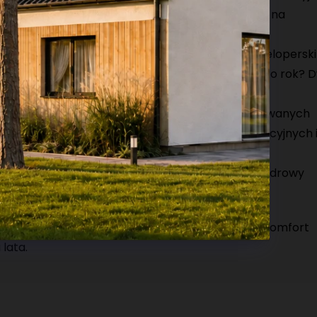
ciepła, co przekłada się na realne oszczędności na
brykowana pozwala oddać Ci dom w stanie dewelopersk
 stosunku do technologii tradycyjnej skraca czas o rok? 
wane są wykonywane z dużą precyzją w kontrolowanych
zonych przez konstruktorów projektów konstrukcyjnych 
konania oraz długowieczność budynku.
ateriały konstrukcyjne (drewno, wełna) tworzą zdrowy
u mieszkańców.
 EXPERT
, zyskujesz pewność trwałej inwestycji, komfort
lata.