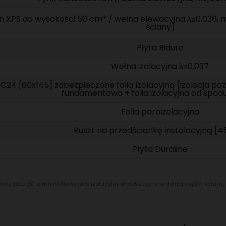
an XPS do wysokości 50 cm* / wełna elewacyjna λ≤0,036,
ściany]
Płyta Riduro
Wełna izolacyjna λ≤0,037
C24 [60x145] zabezpieczone folią izolacyjną [izolacja 
fundamentowa + folia izolacyjna od spodu
Folia paroizolacyjna
Ruszt na przedściankę instalacyjną [4
Płyta Duraline
y, lecz jako 50-centymetrowy pas izolacyjny umieszczony w dolnej części ścian