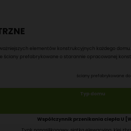
TRZNE
z ważniejszych elementów konstrukcyjnych każdego domu
 ściany prefabrykowane o starannie opracowanej konst
Typ domu
Współczynnik przenikania ciepła U [
Tynk nanosilikonowy, siatka elewacyjna, klej z