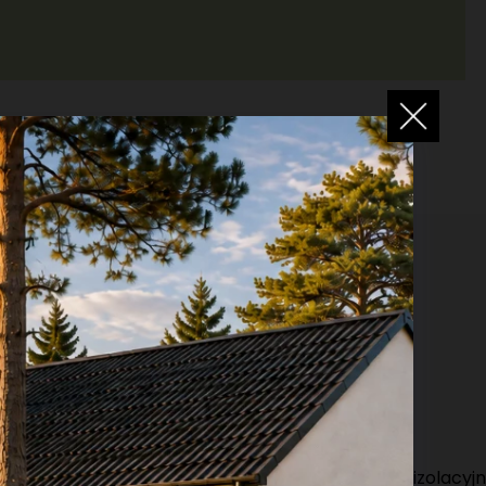
MY PREFABRYKOWANE?
ym materiałom oraz innowacyjnym technologiom izolacyj