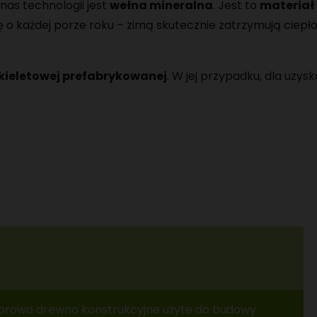
as technologii jest
wełna mineralna
. Jest to
materiał
 każdej porze roku – zimą skutecznie zatrzymują ciepło
zkieletowej prefabrykowanej
. W jej przypadku, dla uzy
morowo drewno konstrukcyjne użyte do budowy