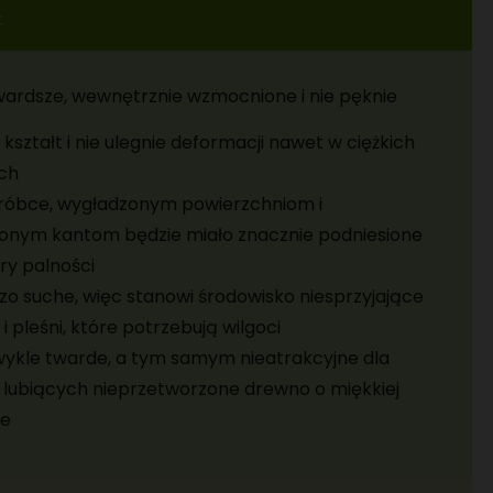
:
wardsze, wewnętrznie wzmocnione i nie pęknie
ształt i nie ulegnie deformacji nawet w ciężkich
ch
bróbce, wygładzonym powierzchniom i
onym kantom będzie miało znacznie podniesione
y palności
dzo suche, więc stanowi środowisko niesprzyjające
 pleśni, które potrzebują wilgoci
zwykle twarde, a tym samym nieatrakcyjne dla
 lubiących nieprzetworzone drewno o miękkiej
ze