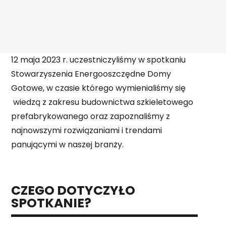
DOMY Z PODDASZEM
POZNAJ NAS
NASZ DOM POKAZOWY
PRZYDATNA WIEDZA
AKTUALNOŚCI
12 maja 2023 r. uczestniczyliśmy w spotkaniu
PORADNIK
REALIZACJE
Stowarzyszenia Energooszczędne Domy
KAMERALNY TYDZIEŃ OTWARTY NA BUDOWIE
FAQ
Gotowe, w czasie którego wymienialiśmy się
DOMY
KARIERA
wiedzą z zakresu budownictwa szkieletowego
prefabrykowanego oraz zapoznaliśmy z
DACHY
SPECJALISTA/KA DS. SPRZEDAŻY DOMÓW
KONTAKT
najnowszymi rozwiązaniami i trendami
PREFABRYKOWANYCH
panującymi w naszej branży.
EKIPY BUDOWLANE DO MONTAŻU DOMÓW
PREFABRYKOWANYCH
CZEGO DOTYCZYŁO
EKIPY DO WYKONYWANIA PŁYT FUNDAMENTOWYCH
SPOTKANIE?
OPERATOR CNC - OBRÓBKA DREWNA