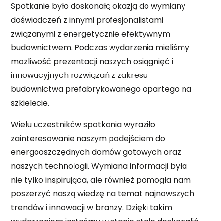
Spotkanie było doskonałą okazją do wymiany
MAGAZYNIER
doświadczeń z innymi profesjonalistami
związanymi z energetycznie efektywnym
PRACOWNIK PRODUKCJI
budownictwem. Podczas wydarzenia mieliśmy
MONTER URZĄDZEŃ MECHANICZNYCH
możliwość prezentacji naszych osiągnięć i
innowacyjnych rozwiązań z zakresu
budownictwa prefabrykowanego opartego na
szkielecie.
Wielu uczestników spotkania wyraziło
zainteresowanie naszym podejściem do
energooszczędnych domów gotowych oraz
naszych technologii. Wymiana informacji była
nie tylko inspirująca, ale również pomogła nam
poszerzyć naszą wiedzę na temat najnowszych
trendów i innowacji w branży. Dzięki takim