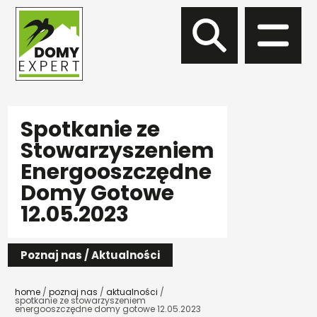
DOMY DREWNIANE
Spotkanie ze
Stowarzyszeniem
PROJEKTY AUTORSKIE
WIĄZARY DACHOWE
Energooszczędne
DOMY DO 35 METRÓW
Domy Gotowe
WSZYSTKO CO MUSISZ WIEDZIEĆ O WIĄZARACH
TECHNOLOGIA BUDOWY
DACHOWYCH
12.05.2023
DOMY DO 70 METRÓW
PROJEKTY INDYWIDUALNE
WIĄZARY DACHOWE MAZOWIECKIE
DOMY BEZ POZWOLENIA
Poznaj nas / Aktualności
WIĄZARY DACHOWE LUBELSKIE
PREFABRYKATY DLA FIRM
DOMY PARTEROWE
home
poznaj nas
aktualności
spotkanie ze stowarzyszeniem
WIĄZARY DACHOWE ŚWIĘTOKRZYSKIE
energooszczędne domy gotowe 12.05.2023