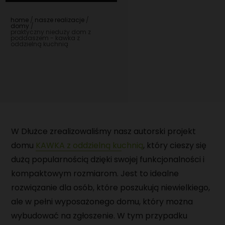
DOMY Z PODDASZEM
POZNAJ NAS
home
nasze realizacje
domy
NASZ DOM POKAZOWY
praktyczny nieduży dom z
PRZYDATNA WIEDZA
poddaszem - kawka z
oddzielną kuchnią
AKTUALNOŚCI
PORADNIK
REALIZACJE
KAMERALNY TYDZIEŃ OTWARTY NA BUDOWIE
FAQ
DOMY
KARIERA
DACHY
SPECJALISTA/KA DS. SPRZEDAŻY DOMÓW
KONTAKT
PREFABRYKOWANYCH
W Dłużce zrealizowaliśmy nasz autorski projekt
domu
KAWKA z oddzielną kuchnią
, który cieszy się
EKIPY BUDOWLANE DO MONTAŻU DOMÓW
dużą popularnością dzięki swojej funkcjonalności i
PREFABRYKOWANYCH
kompaktowym rozmiarom. Jest to idealne
EKIPY DO WYKONYWANIA PŁYT FUNDAMENTOWYCH
rozwiązanie dla osób, które poszukują niewielkiego,
ale w pełni wyposażonego domu, który można
OPERATOR CNC - OBRÓBKA DREWNA
wybudować na zgłoszenie. W tym przypadku