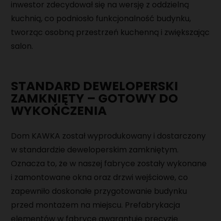
inwestor zdecydował się na wersję z oddzielną
MAGAZYNIER
kuchnią, co podniosło funkcjonalność budynku,
tworząc osobną przestrzeń kuchenną i zwiększając
PRACOWNIK PRODUKCJI
salon.
MONTER URZĄDZEŃ MECHANICZNYCH
STANDARD DEWELOPERSKI
ZAMKNIĘTY – GOTOWY DO
WYKOŃCZENIA
Dom KAWKA został wyprodukowany i dostarczony
w standardzie deweloperskim zamkniętym.
Oznacza to, że w naszej fabryce zostały wykonane
i zamontowane okna oraz drzwi wejściowe, co
zapewniło doskonałe przygotowanie budynku
przed montażem na miejscu. Prefabrykacja
elementów w fabryce gwarantuje precyzję