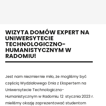
DOMY Z PODDASZEM
POZNAJ NAS
DOMY Z TARASEM
NASZ DOM POKAZOWY
PRZYDATNA WIEDZA
AKTUALNOŚCI
PORADNIK
REALIZACJE
WIZYTA DOMÓW EXPERT NA
UNIWERSYTECIE
KAMERALNY TYDZIEŃ OTWARTY NA BUDOWIE
FAQ
TECHNOLOGICZNO-
DOMY
KARIERA
HUMANISTYCZNYM W
RADOMIU!
DACHY
SPECJALISTA/KA DS. SPRZEDAŻY DOMÓW
KONTAKT
PREFABRYKOWANYCH
EKIPY BUDOWLANE DO MONTAŻU DOMÓW
Jest nam niezmiernie miło, że mogliśmy być
PREFABRYKOWANYCH
częścią Wydziałowego Dnia z Ekspertem na
EKIPY DO WYKONYWANIA PŁYT FUNDAMENTOWYCH
Uniwersytecie Technologiczno-
Humanistycznym w Radomiu. 12 stycznia 2023 r.
OPERATOR CNC - OBRÓBKA DREWNA
mieliśmy okazję zaprezentować studentom