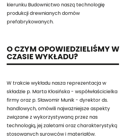
kierunku Budownictwo naszą technologię
MAGAZYNIER
produkcji drewnianych domów
PRACOWNIK PRODUKCJI
prefabrykowanych.
MONTER URZĄDZEŃ MECHANICZNYCH
O CZYM OPOWIEDZIELIŚMY W
CZASIE WYKŁADU?
W trakcie wykładu nasza reprezentacja w
składzie p. Marta Kłosińska - współwłaścicielka
firmy oraz p. Sławomir Munik - dyrektor ds.
handlowych, omówili najważniejsze aspekty
związane z wykorzystywaną przez nas
technologią, jej zaletami oraz charakterystyką
stosowanych surowców i materiałów.