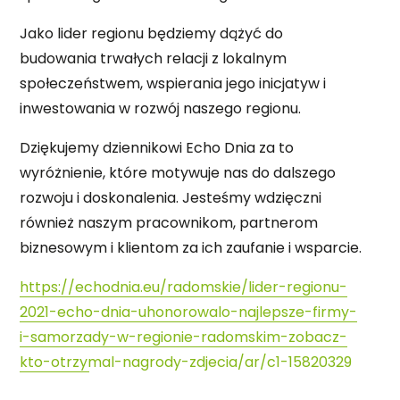
MAGAZYNIER
Jako lider regionu będziemy dążyć do
budowania trwałych relacji z lokalnym
PRACOWNIK PRODUKCJI
społeczeństwem, wspierania jego inicjatyw i
MONTER URZĄDZEŃ MECHANICZNYCH
inwestowania w rozwój naszego regionu.
Dziękujemy dziennikowi Echo Dnia za to
wyróżnienie, które motywuje nas do dalszego
rozwoju i doskonalenia. Jesteśmy wdzięczni
również naszym pracownikom, partnerom
biznesowym i klientom za ich zaufanie i wsparcie.
https://echodnia.eu/radomskie/lider-regionu-
2021-echo-dnia-uhonorowalo-najlepsze-firmy-
i-samorzady-w-regionie-radomskim-zobacz-
kto-otrzymal-nagrody-zdjecia/ar/c1-15820329