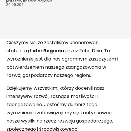
DOMY Z PODDASZEM
jesteśmy liderem regionu!
POZNAJ NAS
24.09.2021 r.
NASZ DOM POKAZOWY
PRZYDATNA WIEDZA
AKTUALNOŚCI
PORADNIK
REALIZACJE
Cieszymy się, że zostaliśmy uhonorowani
KAMERALNY TYDZIEŃ OTWARTY NA BUDOWIE
FAQ
statuetką
Lider Regionu
przez Echo Dnia. To
DOMY
KARIERA
wyróżnienie jest dla nas ogromnym zaszczytem i
potwierdzeniem naszego zaangażowania w
DACHY
SPECJALISTA/KA DS. SPRZEDAŻY DOMÓW
KONTAKT
rozwój gospodarczy naszego regionu.
PREFABRYKOWANYCH
Dziękujemy wszystkim, którzy docenili nasz
EKIPY BUDOWLANE DO MONTAŻU DOMÓW
PREFABRYKOWANYCH
intensywny rozwój, rosnące możliwości i
zaangażowanie. Jesteśmy dumni z tego
EKIPY DO WYKONYWANIA PŁYT FUNDAMENTOWYCH
wyróżnienia i zobowiązujemy się kontynuować
nasze wysiłki na rzecz rozwoju gospodarczego,
OPERATOR CNC - OBRÓBKA DREWNA
społecznego i środowiskowego.