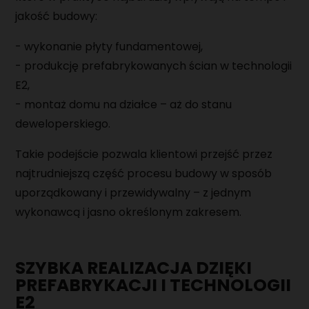
MAGAZYNIER
jakość budowy:
- wykonanie płyty fundamentowej,
PRACOWNIK PRODUKCJI
- produkcję prefabrykowanych ścian w technologii
MONTER URZĄDZEŃ MECHANICZNYCH
E2,
- montaż domu na działce – aż do stanu
deweloperskiego.
Takie podejście pozwala klientowi przejść przez
najtrudniejszą część procesu budowy w sposób
uporządkowany i przewidywalny – z jednym
wykonawcą i jasno określonym zakresem.
SZYBKA REALIZACJA DZIĘKI
PREFABRYKACJI I TECHNOLOGII
E2