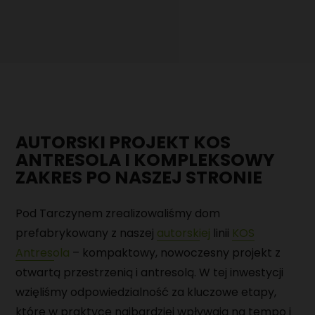
DOMY Z PODDASZEM
POZNAJ NAS
NASZ DOM POKAZOWY
PRZYDATNA WIEDZA
AKTUALNOŚCI
PORADNIK
REALIZACJE
KAMERALNY TYDZIEŃ OTWARTY NA BUDOWIE
FAQ
DOMY
KARIERA
AUTORSKI PROJEKT KOS
ANTRESOLA I KOMPLEKSOWY
DACHY
SPECJALISTA/KA DS. SPRZEDAŻY DOMÓW
ZAKRES PO NASZEJ STRONIE
KONTAKT
PREFABRYKOWANYCH
Pod Tarczynem zrealizowaliśmy dom
EKIPY BUDOWLANE DO MONTAŻU DOMÓW
PREFABRYKOWANYCH
prefabrykowany z naszej
autorskiej
linii
KOS
Antresola
– kompaktowy, nowoczesny projekt z
EKIPY DO WYKONYWANIA PŁYT FUNDAMENTOWYCH
otwartą przestrzenią i antresolą. W tej inwestycji
wzięliśmy odpowiedzialność za kluczowe etapy,
OPERATOR CNC - OBRÓBKA DREWNA
które w praktyce najbardziej wpływają na tempo i