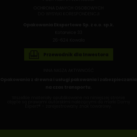
OCHRONA DANYCH OSOBOWYCH
DO WYSYŁKI KORESPONDENCJI
Opakowania Eksportowe Sp. z o.o. sp.k.
Kotarwice 33
26-624 Kowala
Przewodnik dla Inwestora
INNA NASZA AKTYWNOŚĆ
Opakowania z drewna
i usługi pakowania i zabezpieczania
na czas transportu.
Wszelkie materiały opublikowane na niniejszej stronie
objęte są prawami autorskimi należącymi do marki Domy
Expert® - zarejestrowany znak towarowy.