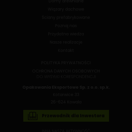
Domy drewniane
Wiązary dachowe
Ściany prefabrykowane
Poznaj nas
Przydatna wiedza
Nasze realizacje
Kontakt
POLITYKA PRYWATNOŚCI
OCHRONA DANYCH OSOBOWYCH
DO WYSYŁKI KORESPONDENCJI
Opakowania Eksportowe Sp. z o.o. sp.k.
Kotarwice 33
26-624 Kowala
Przewodnik dla Inwestora
INNA NASZA AKTYWNOŚĆ