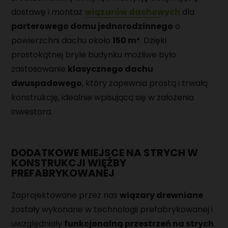
MAGAZYNIER
dostawę i montaż
wiązarów dachowych
dla
parterowego domu jednorodzinnego
o
PRACOWNIK PRODUKCJI
powierzchni dachu około
150 m²
. Dzięki
prostokątnej bryle budynku możliwe było
MONTER URZĄDZEŃ MECHANICZNYCH
zastosowanie
klasycznego dachu
dwuspadowego
, który zapewnia prostą i trwałą
konstrukcję, idealnie wpisującą się w założenia
inwestora.
DODATKOWE MIEJSCE NA STRYCH W
KONSTRUKCJI WIĘŹBY
PREFABRYKOWANEJ
Zaprojektowane przez nas
wiązary drewniane
zostały wykonane w technologii prefabrykowanej i
uwzględniały
funkcjonalną przestrzeń na strych
.