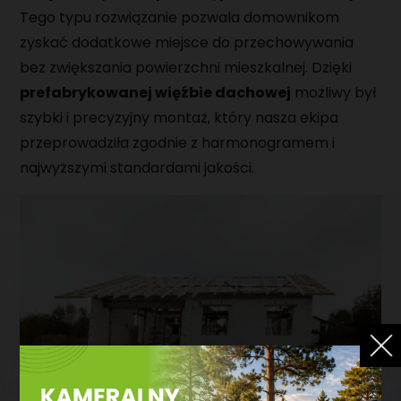
Tego typu rozwiązanie pozwala domownikom
zyskać dodatkowe miejsce do przechowywania
bez zwiększania powierzchni mieszkalnej. Dzięki
prefabrykowanej więźbie dachowej
możliwy był
szybki i precyzyjny montaż, który nasza ekipa
przeprowadziła zgodnie z harmonogramem i
najwyższymi standardami jakości.