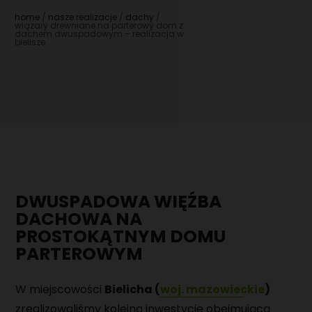
DOMY Z PODDASZEM
POZNAJ NAS
home
nasze realizacje
dachy
wiązary drewniane na parterowy dom z
dachem dwuspadowym – realizacja w
DOMY Z TARASEM
bielisze
NASZ DOM POKAZOWY
PRZYDATNA WIEDZA
AKTUALNOŚCI
PORADNIK
REALIZACJE
KAMERALNY TYDZIEŃ OTWARTY NA BUDOWIE
FAQ
DOMY
KARIERA
DACHY
SPECJALISTA/KA DS. SPRZEDAŻY DOMÓW
KONTAKT
PREFABRYKOWANYCH
DWUSPADOWA WIĘŹBA
DACHOWA NA
EKIPY BUDOWLANE DO MONTAŻU DOMÓW
PREFABRYKOWANYCH
PROSTOKĄTNYM DOMU
PARTEROWYM
EKIPY DO WYKONYWANIA PŁYT FUNDAMENTOWYCH
W miejscowości
Bielicha (
woj. mazowieckie
)
OPERATOR CNC - OBRÓBKA DREWNA
zrealizowaliśmy kolejną inwestycję obejmującą