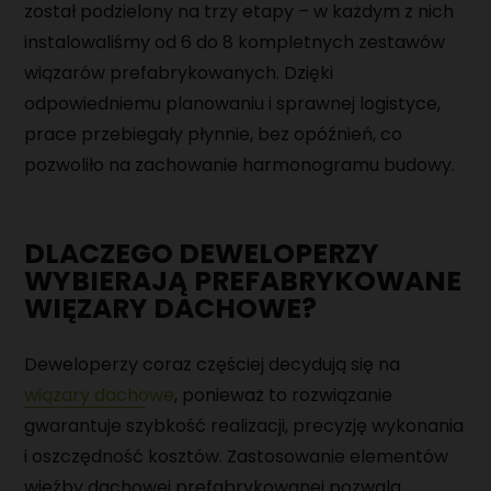
został podzielony na trzy etapy – w każdym z nich
MAGAZYNIER
instalowaliśmy od 6 do 8 kompletnych zestawów
wiązarów prefabrykowanych. Dzięki
PRACOWNIK PRODUKCJI
odpowiedniemu planowaniu i sprawnej logistyce,
MONTER URZĄDZEŃ MECHANICZNYCH
prace przebiegały płynnie, bez opóźnień, co
pozwoliło na zachowanie harmonogramu budowy.
DLACZEGO DEWELOPERZY
WYBIERAJĄ PREFABRYKOWANE
WIĘZARY DACHOWE?
Deweloperzy coraz częściej decydują się na
wiązary dachowe
, ponieważ to rozwiązanie
gwarantuje szybkość realizacji, precyzję wykonania
i oszczędność kosztów. Zastosowanie elementów
więźby dachowej prefabrykowanej pozwala