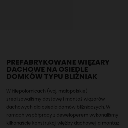
DOMY Z PODDASZEM
POZNAJ NAS
DOMY Z TARASEM
NASZ DOM POKAZOWY
PRZYDATNA WIEDZA
AKTUALNOŚCI
PORADNIK
REALIZACJE
KAMERALNY TYDZIEŃ OTWARTY NA BUDOWIE
FAQ
DOMY
KARIERA
PREFABRYKOWANE WIĘZARY
DACHY
DACHOWE NA OSIEDLE
SPECJALISTA/KA DS. SPRZEDAŻY DOMÓW
KONTAKT
PREFABRYKOWANYCH
DOMKÓW TYPU BLIŹNIAK
EKIPY BUDOWLANE DO MONTAŻU DOMÓW
W Niepołomicach (woj. małopolskie)
PREFABRYKOWANYCH
zrealizowaliśmy dostawę i montaż wiązarów
EKIPY DO WYKONYWANIA PŁYT FUNDAMENTOWYCH
dachowych dla osiedla domów bliźniaczych. W
ramach współpracy z deweloperem wykonaliśmy
OPERATOR CNC - OBRÓBKA DREWNA
kilkanaście konstrukcji więźby dachowej, a montaż