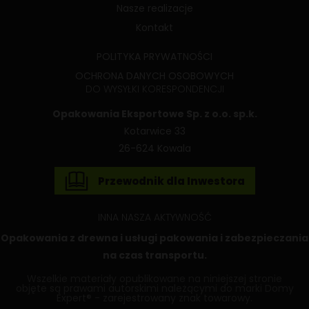
Nasze realizacje
Kontakt
POLITYKA PRYWATNOŚCI
OCHRONA DANYCH OSOBOWYCH
DO WYSYŁKI KORESPONDENCJI
Opakowania Eksportowe Sp. z o.o. sp.k.
Kotarwice 33
26-624 Kowala
Przewodnik dla Inwestora
INNA NASZA AKTYWNOŚĆ
Opakowania z drewna
i usługi pakowania i zabezpieczania
na czas transportu.
Wszelkie materiały opublikowane na niniejszej stronie
objęte są prawami autorskimi należącymi do marki Domy
Expert® - zarejestrowany znak towarowy.