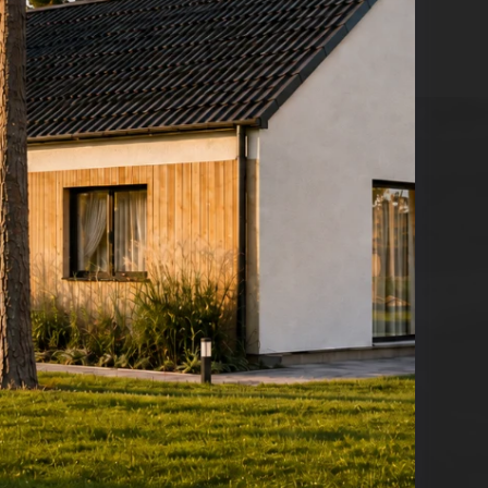
zwiększania powierzchni użytkowej domu.
aszą doświadczoną ekipę – szybko, precyzyjnie i