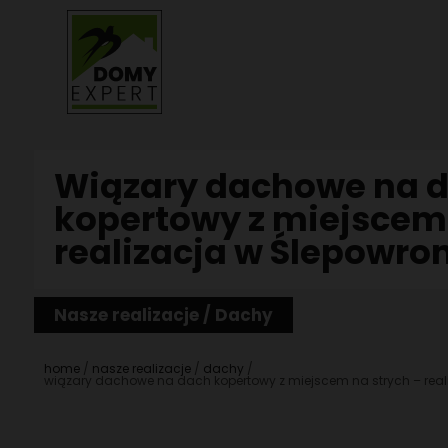
DOMY DREWNIANE
Wiązary dachowe na 
kopertowy z miejscem 
PROJEKTY AUTORSKIE
WIĄZARY DACHOWE
realizacja w Ślepowro
DOMY DO 35 METRÓW
WSZYSTKO CO MUSISZ WIEDZIEĆ O WIĄZARACH D
TECHNOLOGIA BUDOWY
DOMY DO 70 METRÓW
Nasze realizacje / Dachy
WIĄZARY DACHOWE MAZOWIECKIE
PROJEKTY INDYWIDUALNE
DOMY BEZ POZWOLENIA
WIĄZARY DACHOWE LUBELSKIE
home
nasze realizacje
dachy
wiązary dachowe na dach kopertowy z miejscem na strych – reali
PREFABRYKATY DLA FIRM
DOMY PARTEROWE
WIĄZARY DACHOWE ŚWIĘTOKRZYSKIE