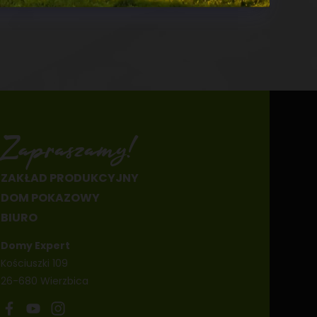
Zapraszamy!
ZAKŁAD PRODUKCYJNY
DOM POKAZOWY
BIURO
Domy Expert
Kościuszki 109
26-680 Wierzbica