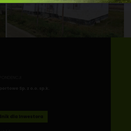
SPONDENCJI
rtowe Sp. z o.o. sp.k.
nik dla Inwestora