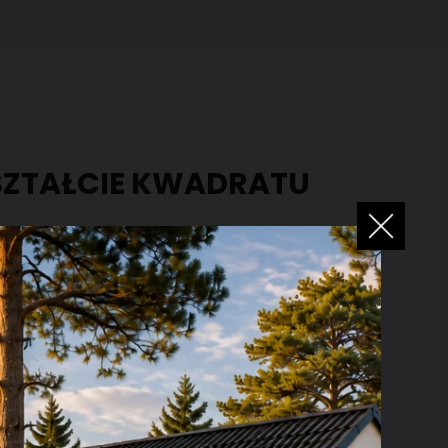
ZTAŁCIE KWADRATU
ych
na parterowym dom jednorodzinnym o
 powierzchni przekraczającej
210 m²
, który
 na warunki atmosferyczne.
nej części dachu powstała
funkcjonalna