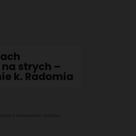
dach
na strych –
nie k. Radomia
ACHOWYCH
zacja w ślepowronie k. radomia