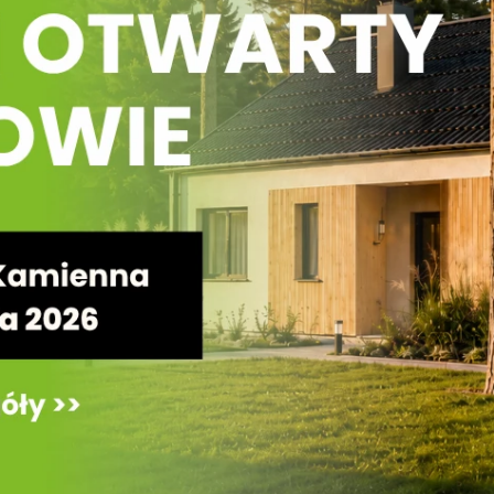
ia. Dzięki temu inwestor zyskał dodatkowe miejsce bez 
 z wysokiej jakości drewna, została zamontowana przez n