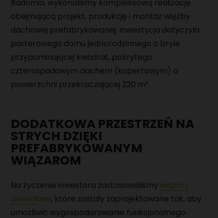
Radomia, wykonaliśmy kompleksową realizację
MAGAZYNIER
obejmującą projekt, produkcję i montaż więźby
dachowej prefabrykowanej. Inwestycja dotyczyła
PRACOWNIK PRODUKCJI
parterowego domu jednorodzinnego o bryle
MONTER URZĄDZEŃ MECHANICZNYCH
przypominającej kwadrat, pokrytego
czterospadowym dachem (kopertowym) o
powierzchni przekraczającej 220 m².
DODATKOWA PRZESTRZEŃ NA
STRYCH DZIĘKI
PREFABRYKOWANYM
WIĄZAROM
Na życzenie inwestora zastosowaliśmy
wiązary
drewniane
, które zostały zaprojektowane tak, aby
umożliwić wygospodarowanie funkcjonalnego