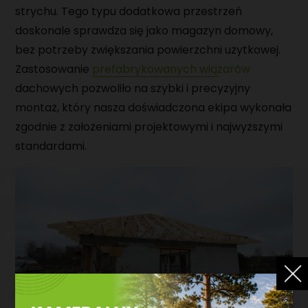
strychu. Tego typu dodatkowa przestrzeń
doskonale sprawdza się jako magazyn domowy,
bez potrzeby zwiększania powierzchni użytkowej.
Zastosowanie
prefabrykowanych wiązarów
dachowych pozwoliło na szybki i precyzyjny
montaż, który nasza doświadczona ekipa wykonała
zgodnie z założeniami projektowymi i najwyższymi
standardami.