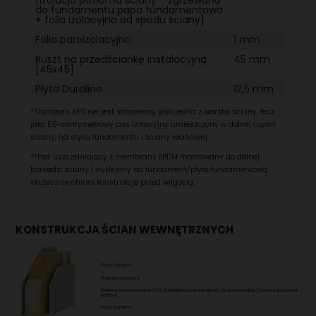
do fundamentu papa fundamentowa
+ folia izolacyjna od spodu ściany]
Folia paroizolacyjna
1 mm
Ruszt na przedściankę instalacyjną
45 mm
[45x45]
Płyta Duraline
12,5 mm
*Styropian XPS nie jest stosowany jako jedna z warstw ściany, lecz
jako 50-centymetrowy pas izolacyjny umieszczony w dolnej części
ściany, na styku fundamentu i ściany właściwej.
**Pas uszczelniający z membrany EPDM montowany do dolnej
krawędzi ściany i wyklejany na fundament/płytę fundamentową
skutecznie chroni konstrukcję przed wilgocią.
KONSTRUKCJA ŚCIAN WEWNĘTRZNYCH