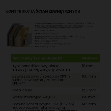
KONSTRUKCJA ŚCIAN ZEWNĘTRZNYCH
Warstwa / Technologia E3
Grubość
Tynk nanosilikonowy, siatka
10 mm
elewacyjna, klej zbrojony włóknem
Listwa startowa / styropian XPS* /
100 mm
wełna elewacyjna / membrana
EPDM**
Płyta Riduro
12,5 mm
Wełna izolacyjna λ≤0,037
150 mm
Drewno konstrukcyjne C24 [60x145]
145 mm
zabezpieczone folią izolacyjną
[izolacja pozioma ściany - zgrzewana