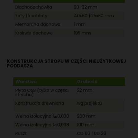
Blachodachówka
20–32 mm
Łaty | kontrłaty
40x60 | 25x50 mm
Membrana dachowa
1 mm
Krokwie dachowe
195 mm
KONSTRUKCJA STROPU W CZĘŚCI NIEUŻYTKOWEJ
PODDASZA
Warstwa
Grubość
Płyta OSB (tylko w części
22 mm
strychu)
Konstrukcja drewniana
wg projektu
Wełna izolacyjna λ≤0,038
200 mm
Wełna izolacyjna λ≤0,038
100 mm
Ruszt
CD 60 | UD 30