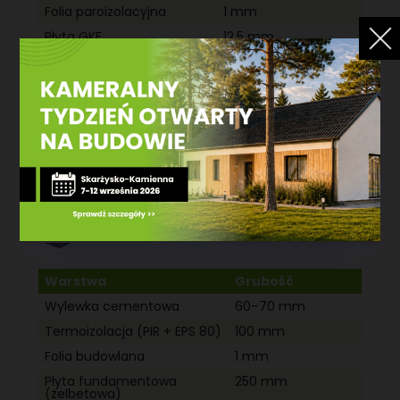
Folia paroizolacyjna
1 mm
Płyta GKF
12,5 mm
KONSTRUKCJA PŁYTY FUNDAMENTOWEJ I PODŁOGI
DO STANU „0”
Warstwa
Grubość
Wylewka cementowa
60–70 mm
Termoizolacja (PIR + EPS 80)
100 mm
Folia budowlana
1 mm
Płyta fundamentowa
250 mm
(żelbetowa)