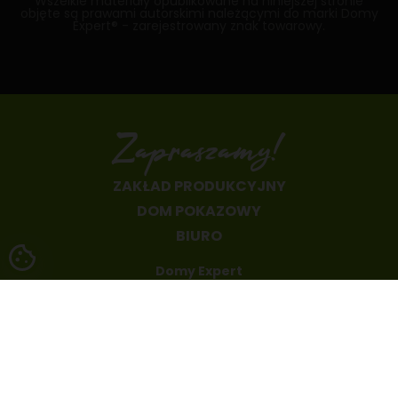
Wszelkie materiały opublikowane na niniejszej stronie
objęte są prawami autorskimi należącymi do marki Domy
Expert® - zarejestrowany znak towarowy.
Zapraszamy!
ZAKŁAD PRODUKCYJNY
DOM POKAZOWY
48 665 66 44 55
BIURO
biuro@domyexpert.com
Domy Expert
Kościuszki 109
26-680 Wierzbica