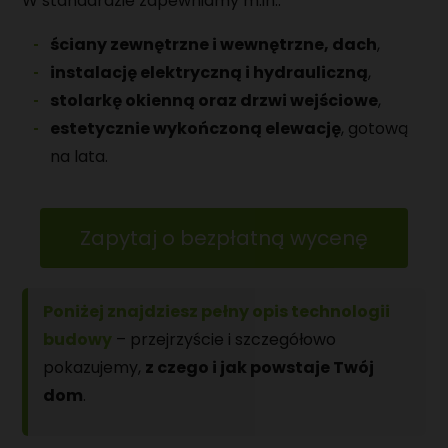
W standardzie zapewniamy m.in.:
ściany zewnętrzne i wewnętrzne, dach
,
instalację elektryczną i hydrauliczną
,
stolarkę okienną oraz drzwi wejściowe
,
estetycznie wykończoną elewację
, gotową
na lata.
Zapytaj o bezpłatną wycenę
Poniżej znajdziesz pełny opis technologii
budowy
– przejrzyście i szczegółowo
pokazujemy,
z czego i jak powstaje Twój
dom
.