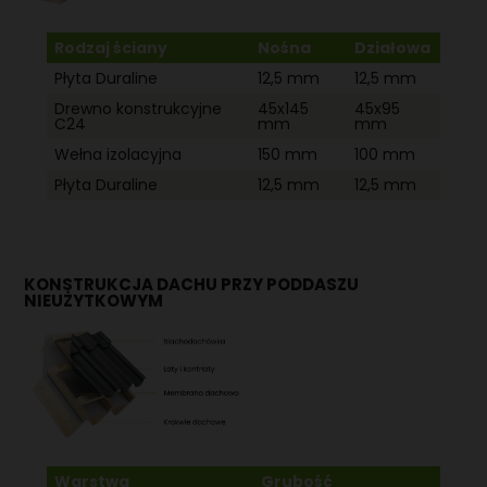
Rodzaj ściany
Nośna
Działowa
Płyta Duraline
12,5 mm
12,5 mm
Drewno konstrukcyjne
45x145
45x95
C24
mm
mm
Wełna izolacyjna
150 mm
100 mm
Płyta Duraline
12,5 mm
12,5 mm
KONSTRUKCJA DACHU PRZY PODDASZU
NIEUŻYTKOWYM
Warstwa
Grubość