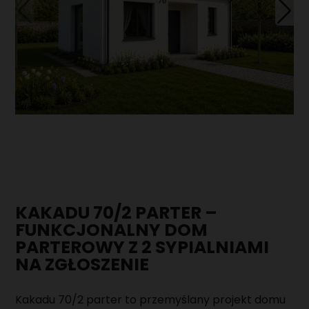
DOMY Z PODDASZEM
POZNAJ NAS
NASZ DOM POKAZOWY
PRZYDATNA WIEDZA
AKTUALNOŚCI
PORADNIK
REALIZACJE
KAMERALNY TYDZIEŃ OTWARTY NA BUDOWIE
FAQ
DOMY
KARIERA
DACHY
SPECJALISTA/KA DS. SPRZEDAŻY DOMÓW
KONTAKT
PREFABRYKOWANYCH
KAKADU 70/2 PARTER –
EKIPY BUDOWLANE DO MONTAŻU DOMÓW
PREFABRYKOWANYCH
FUNKCJONALNY DOM
PARTEROWY Z 2 SYPIALNIAMI
EKIPY DO WYKONYWANIA PŁYT FUNDAMENTOWYCH
NA ZGŁOSZENIE
OPERATOR CNC - OBRÓBKA DREWNA
Kakadu 70/2 parter to przemyślany projekt domu