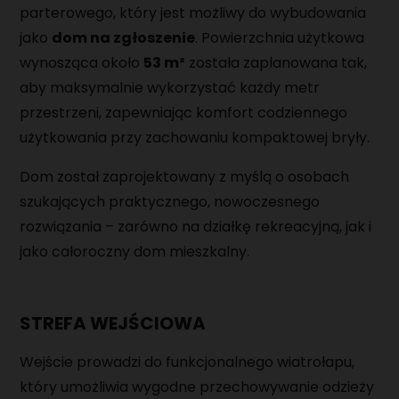
parterowego, który jest możliwy do wybudowania
MAGAZYNIER
jako
dom na zgłoszenie
. Powierzchnia użytkowa
PRACOWNIK PRODUKCJI
wynosząca około
53 m²
została zaplanowana tak,
aby maksymalnie wykorzystać każdy metr
MONTER URZĄDZEŃ MECHANICZNYCH
przestrzeni, zapewniając komfort codziennego
użytkowania przy zachowaniu kompaktowej bryły.
Dom został zaprojektowany z myślą o osobach
szukających praktycznego, nowoczesnego
rozwiązania – zarówno na działkę rekreacyjną, jak i
jako całoroczny dom mieszkalny.
STREFA WEJŚCIOWA
Wejście prowadzi do funkcjonalnego wiatrołapu,
który umożliwia wygodne przechowywanie odzieży